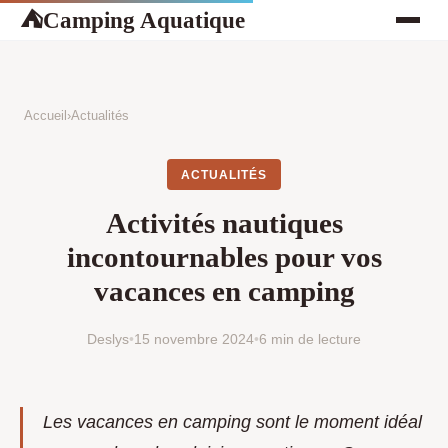
Camping Aquatique
⛺
Accueil
›
Actualités
ACTUALITÉS
Activités nautiques
incontournables pour vos
vacances en camping
Deslys
•
15 novembre 2024
•
6 min de lecture
Les vacances en camping sont le moment idéal