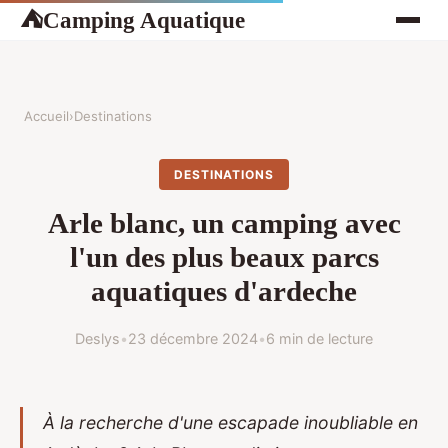
Camping Aquatique
⛺
Accueil
›
Destinations
DESTINATIONS
Arle blanc, un camping avec
l'un des plus beaux parcs
aquatiques d'ardeche
Deslys
•
23 décembre 2024
•
6 min de lecture
À la recherche d'une escapade inoubliable en