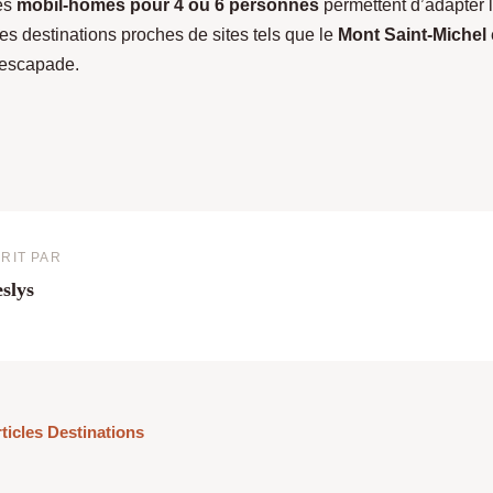
es
mobil-homes pour 4 ou 6 personnes
permettent d’adapter l
es destinations proches de sites tels que le
Mont Saint-Michel
'escapade.
RIT PAR
slys
rticles Destinations