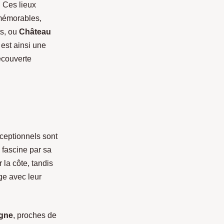
 Ces lieux
 mémorables,
ts, ou
Château
est ainsi une
écouverte
xceptionnels sont
, fascine par sa
la côte, tandis
ge avec leur
agne
, proches de