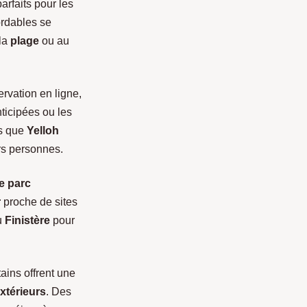
arfaits pour les
ordables se
 la
plage
ou au
rvation en ligne,
nticipées ou les
es que
Yelloh
rs personnes.
e parc
r
proche de sites
u
Finistère
pour
tains offrent une
xtérieurs
. Des