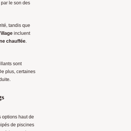
s par le son des
ité, tandis que
illage
incluent
ine chauffée
.
llants sont
De plus, certaines
duite.
gs
s options haut de
ipés de piscines