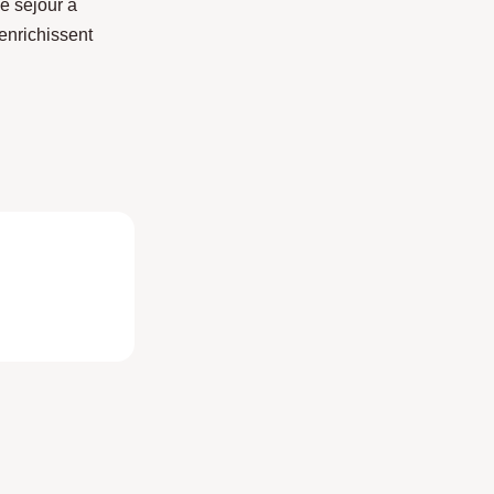
e séjour à
enrichissent