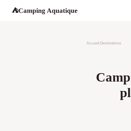
Camping Aquatique
⛺
Accueil
›
Destinations
Campi
p