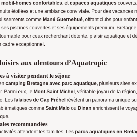
,
mobil-homes confortables
, et
espaces aquatiques
couverts.
 nuits étoilées et une ambiance conviviale. Pour des vacances
ablissements comme
Mané Guernehué
, offrant clubs pour enfan
c ses piscines couvertes et ses équipements premium. Bretagne 
tournable pour ceux recherchant détente, plaisir aquatique et d
n cadre exceptionnel.
 loisirs aux alentours d’Aquatropic
ues à visiter pendant le séjour
 en
camping Bretagne avec parc aquatique
, plusieurs sites e
. Parmi eux, le
Mont Saint Michel
, véritable joyau de la région
re. Les
falaises de Cap Fréhel
révèlent un panorama unique sur 
emblématiques comme
Saint Malo
ou
Dinan
enrichissent le voya
ique.
liales recommandées
tivités attendent les familles. Les
parcs aquatiques en Bret