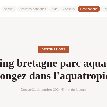
Accueil
Activités nautiques
Avis
Conseils
Destinations
Éq
DESTINATIONS
ng bretagne parc aquat
longez dans l'aquatropic
Deslys
•
31 décembre 2024
•
5 min de lecture