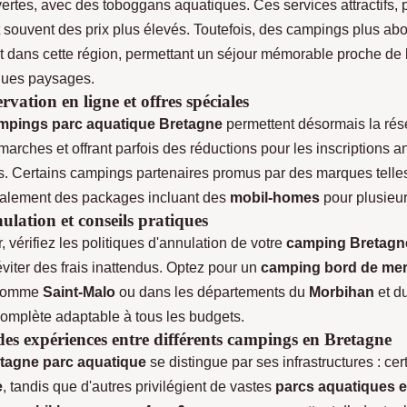
ertes, avec des toboggans aquatiques. Ces services attractifs, p
ent souvent des prix plus élevés. Toutefois, des campings plus ab
t dans cette région, permettant un séjour mémorable proche de
ques paysages.
rvation en ligne et offres spéciales
mpings parc aquatique Bretagne
permettent désormais la rése
émarches et offrant parfois des réductions pour les inscriptions a
s. Certains campings partenaires promus par des marques tell
galement des packages incluant des
mobil-homes
pour plusieu
ulation et conseils pratiques
, vérifiez les politiques d'annulation de votre
camping Bretagn
viter des frais inattendus. Optez pour un
camping bord de me
 comme
Saint-Malo
ou dans les départements du
Morbihan
et d
omplète adaptable à tous les budgets.
s expériences entre différents campings en Bretagne
tagne parc aquatique
se distingue par ses infrastructures : cer
e
, tandis que d'autres privilégient de vastes
parcs aquatiques e