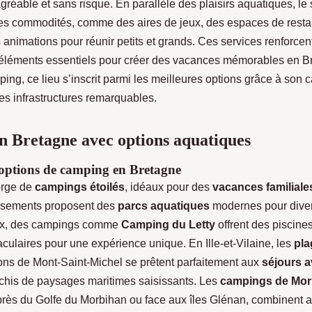
réable et sans risque. En parallèle des plaisirs aquatiques, le 
es commodités, comme des aires de jeux, des espaces de resta
 animations pour réunir petits et grands. Ces services renforcen
t, éléments essentiels pour créer des vacances mémorables en B
ng, ce lieu s’inscrit parmi les meilleures options grâce à son 
es infrastructures remarquables.
 Bretagne avec options aquatiques
 options de camping en Bretagne
orge de
campings étoilés
, idéaux pour des
vacances familiale
issements proposent des
parcs aquatiques
modernes pour diverti
ux, des campings comme
Camping du Letty
offrent des piscine
ulaires pour une expérience unique. En Ille-et-Vilaine, les
pla
rons de Mont-Saint-Michel se prêtent parfaitement aux
séjours a
ichis de paysages maritimes saisissants. Les
campings de Mor
s près du Golfe du Morbihan ou face aux îles Glénan, combinent