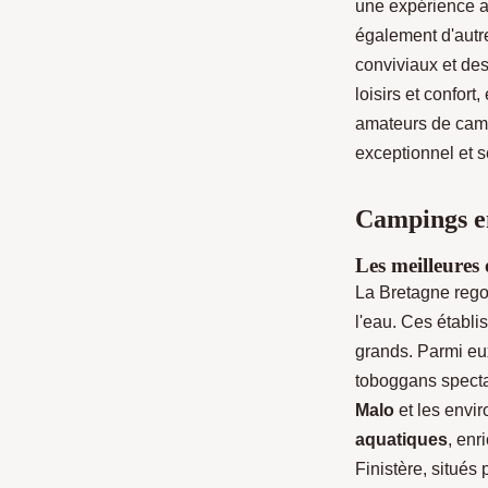
une expérience ag
également d'autr
conviviaux et des
loisirs et confor
amateurs de campi
exceptionnel et s
Campings en
Les meilleures
La Bretagne reg
l'eau. Ces établ
grands. Parmi e
toboggans spectac
Malo
et les envi
aquatiques
, enr
Finistère, situé