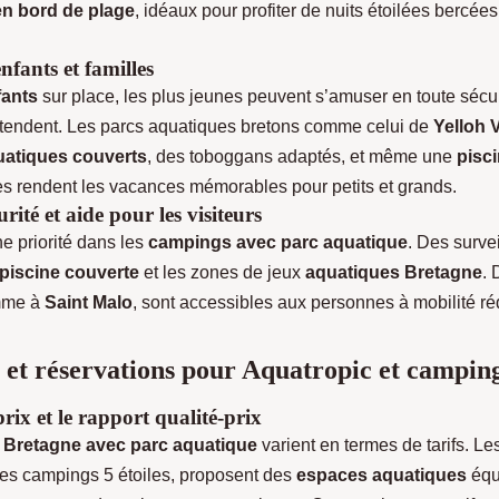
n bord de plage
, idéaux pour profiter de nuits étoilées bercée
nfants et familles
fants
sur place, les plus jeunes peuvent s’amuser en toute sécur
étendent. Les parcs aquatiques bretons comme celui de
Yelloh V
atiques couverts
, des toboggans adaptés, et même une
pisc
res rendent les vacances mémorables pour petits et grands.
rité et aide pour les visiteurs
ne priorité dans les
campings avec parc aquatique
. Des survei
piscine couverte
et les zones de jeux
aquatiques Bretagne
. 
omme à
Saint Malo
, sont accessibles aux personnes à mobilité ré
n et réservations pour Aquatropic et campin
prix et le rapport qualité-prix
n
Bretagne avec parc aquatique
varient en termes de tarifs. Le
s campings 5 étoiles, proposent des
espaces aquatiques
équ