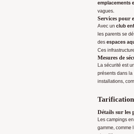
emplacements e
vagues.
Services pour e
Avec un
club en
les parents se d
des
espaces aqu
Ces infrastructu
Mesures de sécu
La sécurité est u
présents dans la
installations, c
Tarificatio
Détails sur les 
Les campings e
gamme, comme le