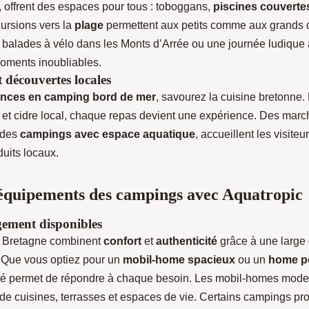
, offrent des espaces pour tous : toboggans,
piscines couverte
ursions vers la
plage
permettent aux petits comme aux grands d
 balades à vélo dans les Monts d’Arrée ou une journée ludique
oments inoubliables.
 découvertes locales
nces en camping bord de mer
, savourez la cuisine bretonne.
is et cidre local, chaque repas devient une expérience. Des marc
 des
campings avec espace aquatique
, accueillent les visite
duits locaux.
 équipements des campings avec Aquatropic
ement disponibles
 Bretagne combinent
confort
et
authenticité
grâce à une larg
 Que vous optiez pour un
mobil-home spacieux
ou un
home p
iété permet de répondre à chaque besoin. Les mobil-homes mode
de cuisines, terrasses et espaces de vie. Certains campings pr