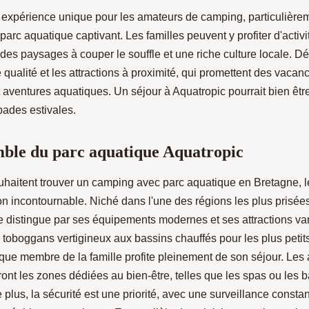
e expérience unique pour les amateurs de camping, particulière
 parc aquatique captivant. Les familles peuvent y profiter d'activ
 des paysages à couper le souffle et une riche culture locale. D
ualité et les attractions à proximité, qui promettent des vacan
 aventures aquatiques. Un séjour à Aquatropic pourrait bien être
ades estivales.
ble du parc aquatique Aquatropic
uhaitent trouver un camping avec parc aquatique en Bretagne, l
ion incontournable. Niché dans l'une
des régions les plus prisée
e distingue par ses équipements modernes et ses attractions va
 toboggans vertigineux aux bassins chauffés pour les plus petit
que membre de la famille profite pleinement de son séjour. Les
ont les zones dédiées au bien-être, telles que les spas ou les b
 plus, la sécurité est une priorité, avec une surveillance constan