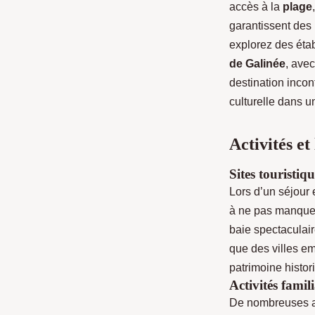
accès à la
plage
garantissent des
explorez des ét
de Galinée
, ave
destination incon
culturelle dans u
Activités et
Sites touristiq
Lors d’un séjour
à ne pas manquer
baie spectaculai
que des villes 
patrimoine histor
Activités fami
De nombreuses ac