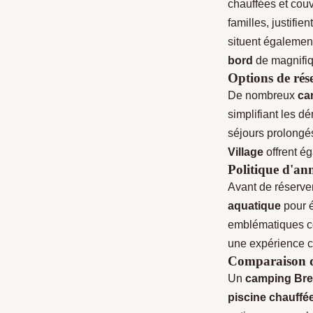
chauffées et couv
familles, justifi
situent égalemen
bord
de magnifi
Options de rése
De nombreux
ca
simplifiant les d
séjours prolongé
Village
offrent é
Politique d'ann
Avant de réserver
aquatique
pour é
emblématiques
une expérience c
Comparaison de
Un
camping Bre
piscine chauffé