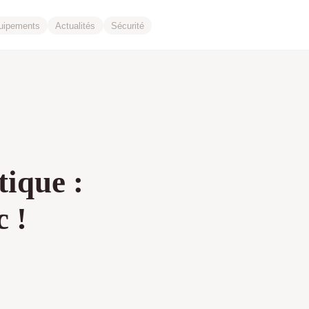
uipements
Actualités
Sécurité
ique :
 !