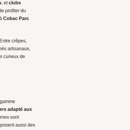
s
, et
clubs
e profiter du
 à
Cobac Parc
 Entre crêpes,
hés artisanaux,
urs curieux de
e gamme
ers adapté aux
rnes sont
oposent aussi des