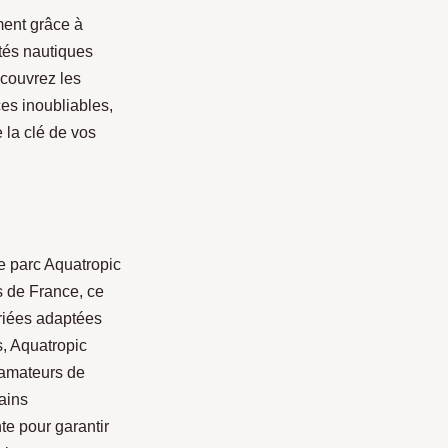
ment grâce à
ités nautiques
écouvrez les
ces inoubliables,
 la clé de vos
e parc Aquatropic
s de France, ce
riées adaptées
s, Aquatropic
 amateurs de
ains
te pour garantir