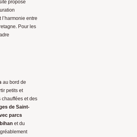
site propose
uration
t l’harmonie entre
retagne. Pour les
cadre
s
au bord de
r petits et
s chauffées et des
ges de Saint-
vec parcs
bihan
et du
 agréablement