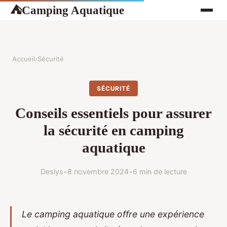
Camping Aquatique
⛺
Accueil
›
Sécurité
SÉCURITÉ
Conseils essentiels pour assurer
la sécurité en camping
aquatique
Deslys
•
8 novembre 2024
•
6 min de lecture
Le camping aquatique offre une expérience