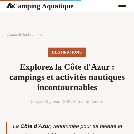
Camping Aquatique
⛺
Accueil
›
Destinations
DESTINATIONS
Explorez la Côte d'Azur :
campings et activités nautiques
incontournables
Deslys
•
30 janvier 2025
•
6 min de lecture
La
Côte d'Azur
, renommée pour sa beauté et