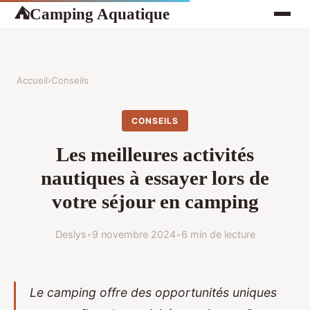
Camping Aquatique
⛺
Accueil
›
Conseils
CONSEILS
Les meilleures activités
nautiques à essayer lors de
votre séjour en camping
Deslys
•
9 novembre 2024
•
6 min de lecture
Le camping offre des opportunités uniques