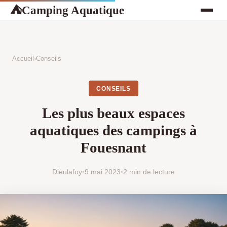
Camping Aquatique
⛺
Accueil
›
Conseils
CONSEILS
Les plus beaux espaces
aquatiques des campings à
Fouesnant
Dieulafoy
•
9 mai 2023
•
2 min de lecture