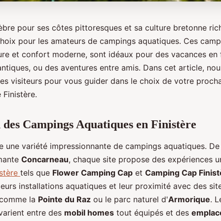
lèbre pour ses côtes pittoresques et sa culture bretonne ric
choix pour les amateurs de campings aquatiques. Ces camp
re et confort moderne, sont idéaux pour des vacances en f
tiques, ou des aventures entre amis. Dans cet article, no
es visiteurs pour vous guider dans le choix de votre procha
Finistère.
 des Campings Aquatiques en Finistère
fre une variété impressionnante de campings aquatiques. De 
mante
Concarneau
, chaque site propose des expériences u
istère
tels que
Flower Camping Cap
et
Camping Cap Finist
leurs installations aquatiques et leur proximité avec des sit
 comme la
Pointe du Raz
ou le parc naturel d'
Armorique
. 
arient entre des
mobil homes
tout équipés et des
emplac