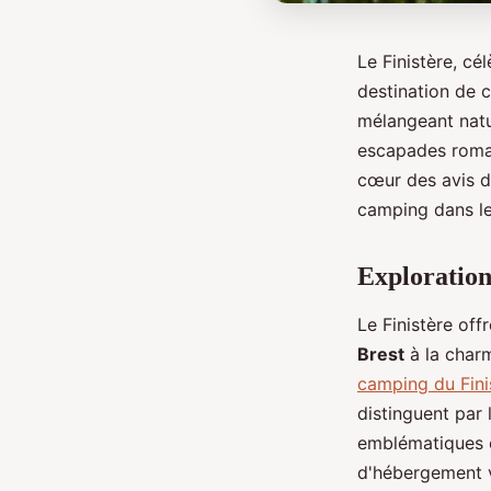
Le Finistère, cé
destination de 
mélangeant natu
escapades roman
cœur des avis d
camping dans le 
Exploration
Le Finistère of
Brest
à la char
camping du Fin
distinguent par 
emblématiques
d'hébergement v