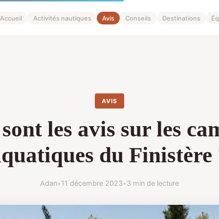
Accueil
Activités nautiques
Avis
Conseils
Destinations
Éq
AVIS
sont les avis sur les c
quatiques du Finistère
Adan
•
11 décembre 2023
•
3 min de lecture