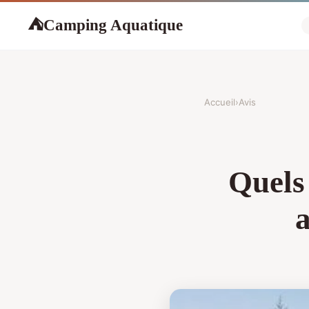
Camping Aquatique
⛺
Accueil
›
Avis
Quels 
a