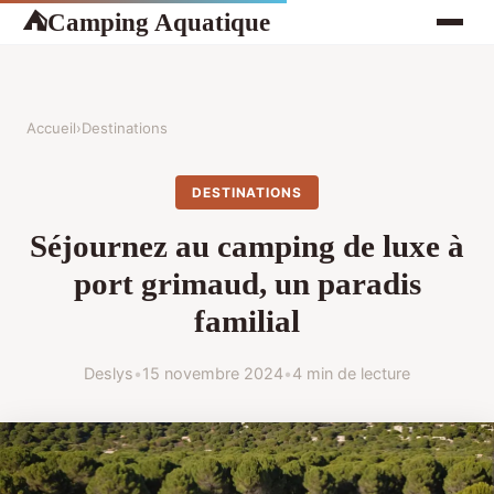
Camping Aquatique
⛺
Accueil
›
Destinations
DESTINATIONS
Séjournez au camping de luxe à
port grimaud, un paradis
familial
Deslys
•
15 novembre 2024
•
4 min de lecture